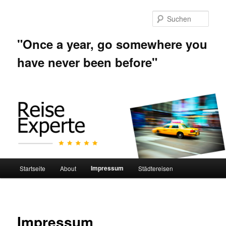
Such
"Once a year, go somewhere you
have never been before"
Hauptmenü
Impressum
Startseite
About
Städtereisen
Zum
Inhalt
wechseln
Impressum